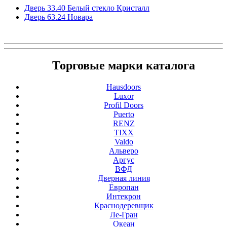
Дверь 33.40 Белый стекло Кристалл
Дверь 63.24 Новара
Торговые марки каталога
Hausdoors
Luxor
Profil Doors
Puerto
RENZ
TIXX
Valdo
Альверо
Аргус
ВФД
Дверная линия
Европан
Интекрон
Краснодеревщик
Ле-Гран
Океан