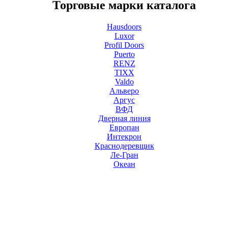
Торговые марки каталога
Hausdoors
Luxor
Profil Doors
Puerto
RENZ
TIXX
Valdo
Альверо
Аргус
ВФД
Дверная линия
Европан
Интекрон
Краснодеревщик
Ле-Гран
Океан