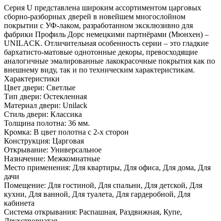
Серия U представлена широким ассортиментом царговых
сборно-разборных дверей в новейшем многослойном
покрытии с УФ-лаком, разработанном эксклюзивно для
фабрики Профиль Дорс немецкими партнёрами (Мюнхен) –
UNILACK. Отличительная особенность серии – это гладкие
бархатисто-матовые однотонные декоры, превосходящие
аналогичные эмалированные лакокрасочные покрытия как по
внешнему виду, так и по техническим характеристикам.
Характеристики
Цвет двери: Светлые
Тип двери: Остекленная
Материал двери: Unilack
Стиль двери: Классика
Толщина полотна: 36 мм.
Кромка: В цвет полотна с 2-х сторон
Конструкция: Царговая
Открывание: Универсальное
Назначение: Межкомнатные
Место применения: Для квартиры, Для офиса, Для дома, Для
дачи
Помещение: Для гостиной, Для спальни, Для детской, Для
кухни, Для ванной, Для туалета, Для гардеробной, Для
кабинета
Система открывания: Распашная, Раздвижная, Купе,
Двухстворчатая