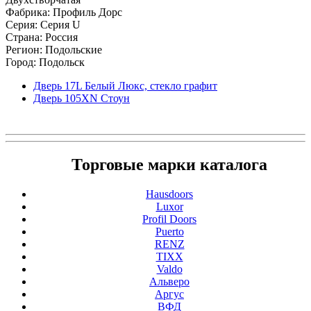
Фабрика: Профиль Дорс
Серия: Серия U
Страна: Россия
Регион: Подольские
Город: Подольск
Дверь 17L Белый Люкс, стекло графит
Дверь 105ХN Стоун
Торговые марки каталога
Hausdoors
Luxor
Profil Doors
Puerto
RENZ
TIXX
Valdo
Альверо
Аргус
ВФД