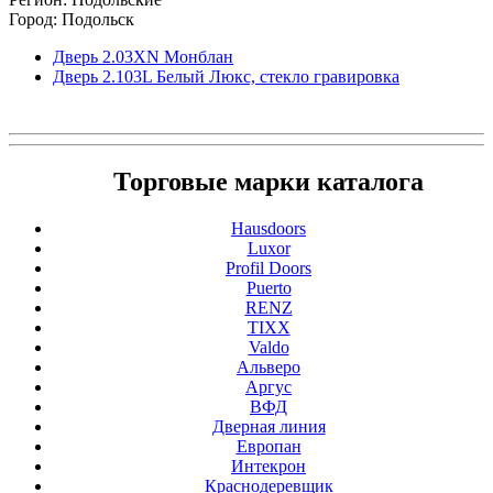
Город: Подольск
Дверь 2.03ХN Монблан
Дверь 2.103L Белый Люкс, стекло гравировка
Торговые марки каталога
Hausdoors
Luxor
Profil Doors
Puerto
RENZ
TIXX
Valdo
Альверо
Аргус
ВФД
Дверная линия
Европан
Интекрон
Краснодеревщик