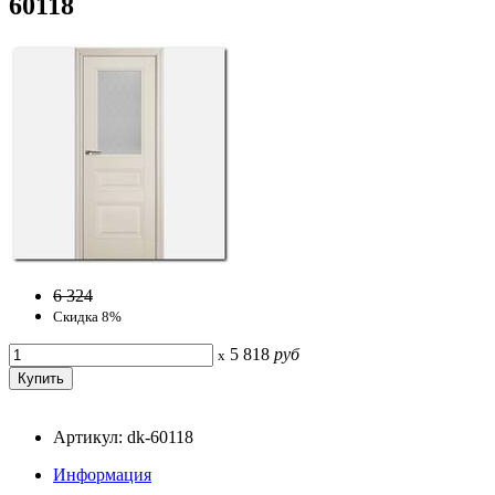
60118
6 324
Скидка 8%
5 818
руб
x
Артикул: dk-60118
Информация