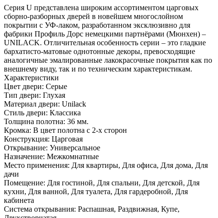
Серия U представлена широким ассортиментом царговых
сборно-разборных дверей в новейшем многослойном
покрытии с УФ-лаком, разработанном эксклюзивно для
фабрики Профиль Дорс немецкими партнёрами (Мюнхен) –
UNILACK. Отличительная особенность серии – это гладкие
бархатисто-матовые однотонные декоры, превосходящие
аналогичные эмалированные лакокрасочные покрытия как по
внешнему виду, так и по техническим характеристикам.
Характеристики
Цвет двери: Серые
Тип двери: Глухая
Материал двери: Unilack
Стиль двери: Классика
Толщина полотна: 36 мм.
Кромка: В цвет полотна с 2-х сторон
Конструкция: Царговая
Открывание: Универсальное
Назначение: Межкомнатные
Место применения: Для квартиры, Для офиса, Для дома, Для
дачи
Помещение: Для гостиной, Для спальни, Для детской, Для
кухни, Для ванной, Для туалета, Для гардеробной, Для
кабинета
Система открывания: Распашная, Раздвижная, Купе,
Двухстворчатая