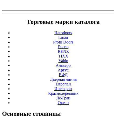
Торговые марки каталога
Hausdoors
Luxor
Profil Doors
Puerto
RENZ
TIXX
Valdo
Альверо
Аргус
ВФД
Дверная линия
Европан
Интекрон
Краснодеревщик
Ле-Гран
Океан
Основные
страницы