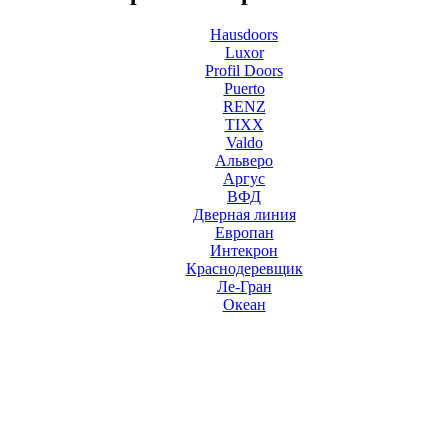
Hausdoors
Luxor
Profil Doors
Puerto
RENZ
TIXX
Valdo
Альверо
Аргус
ВФД
Дверная линия
Европан
Интекрон
Краснодеревщик
Ле-Гран
Океан