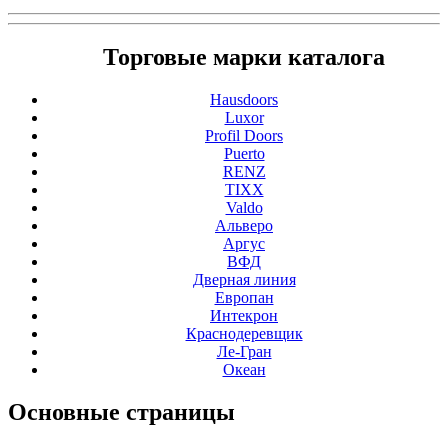
Торговые марки каталога
Hausdoors
Luxor
Profil Doors
Puerto
RENZ
TIXX
Valdo
Альверо
Аргус
ВФД
Дверная линия
Европан
Интекрон
Краснодеревщик
Ле-Гран
Океан
Основные
страницы