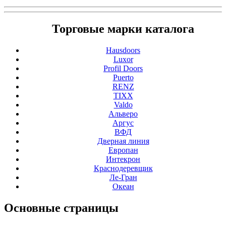
Торговые марки каталога
Hausdoors
Luxor
Profil Doors
Puerto
RENZ
TIXX
Valdo
Альверо
Аргус
ВФД
Дверная линия
Европан
Интекрон
Краснодеревщик
Ле-Гран
Океан
Основные
страницы