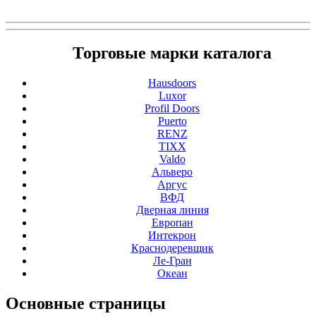
Торговые марки каталога
Hausdoors
Luxor
Profil Doors
Puerto
RENZ
TIXX
Valdo
Альверо
Аргус
ВФД
Дверная линия
Европан
Интекрон
Краснодеревщик
Ле-Гран
Океан
Основные
страницы