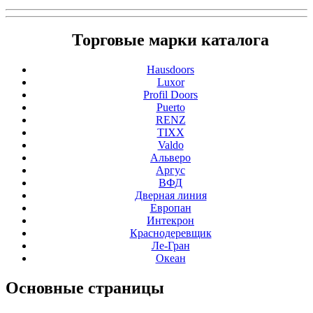
Торговые марки каталога
Hausdoors
Luxor
Profil Doors
Puerto
RENZ
TIXX
Valdo
Альверо
Аргус
ВФД
Дверная линия
Европан
Интекрон
Краснодеревщик
Ле-Гран
Океан
Основные
страницы