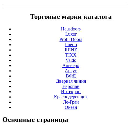
Торговые марки каталога
Hausdoors
Luxor
Profil Doors
Puerto
RENZ
TIXX
Valdo
Альверо
Аргус
ВФД
Дверная линия
Европан
Интекрон
Краснодеревщик
Ле-Гран
Океан
Основные
страницы