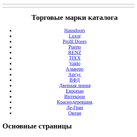
Торговые марки каталога
Hausdoors
Luxor
Profil Doors
Puerto
RENZ
TIXX
Valdo
Альверо
Аргус
ВФД
Дверная линия
Европан
Интекрон
Краснодеревщик
Ле-Гран
Океан
Основные
страницы