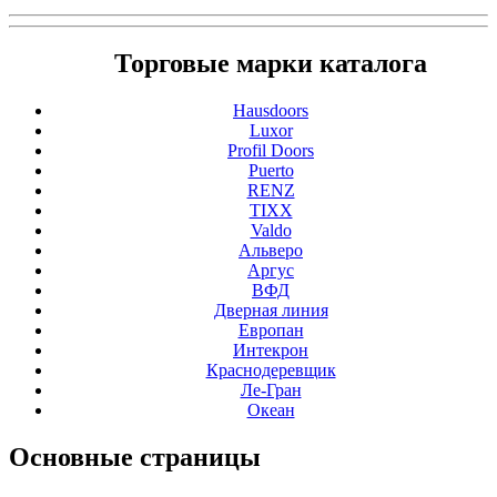
Торговые марки каталога
Hausdoors
Luxor
Profil Doors
Puerto
RENZ
TIXX
Valdo
Альверо
Аргус
ВФД
Дверная линия
Европан
Интекрон
Краснодеревщик
Ле-Гран
Океан
Основные
страницы