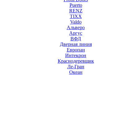
Puerto
RENZ
TIXX
Valdo
Альверо
Аргус
ВФД
Дверная линия
Европан
Интекрон
Краснодеревщик
Ле-Гран
Океан