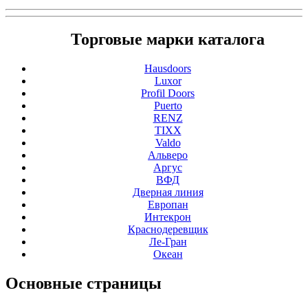
Торговые марки каталога
Hausdoors
Luxor
Profil Doors
Puerto
RENZ
TIXX
Valdo
Альверо
Аргус
ВФД
Дверная линия
Европан
Интекрон
Краснодеревщик
Ле-Гран
Океан
Основные
страницы