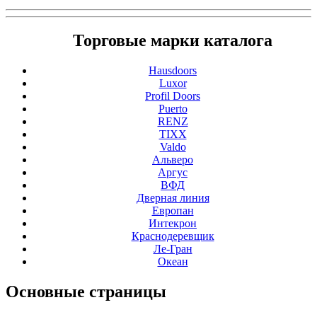
Торговые марки каталога
Hausdoors
Luxor
Profil Doors
Puerto
RENZ
TIXX
Valdo
Альверо
Аргус
ВФД
Дверная линия
Европан
Интекрон
Краснодеревщик
Ле-Гран
Океан
Основные
страницы