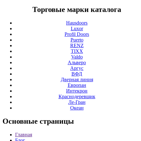
Торговые марки каталога
Hausdoors
Luxor
Profil Doors
Puerto
RENZ
TIXX
Valdo
Альверо
Аргус
ВФД
Дверная линия
Европан
Интекрон
Краснодеревщик
Ле-Гран
Океан
Основные
страницы
Главная
Блог