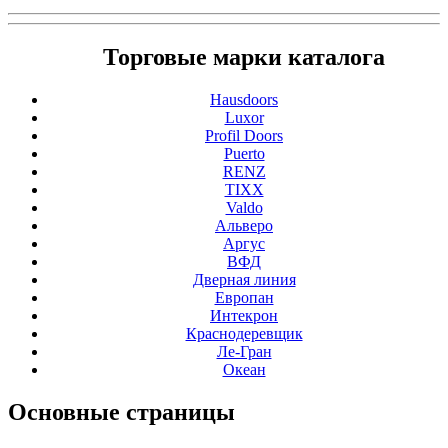
Торговые марки каталога
Hausdoors
Luxor
Profil Doors
Puerto
RENZ
TIXX
Valdo
Альверо
Аргус
ВФД
Дверная линия
Европан
Интекрон
Краснодеревщик
Ле-Гран
Океан
Основные
страницы