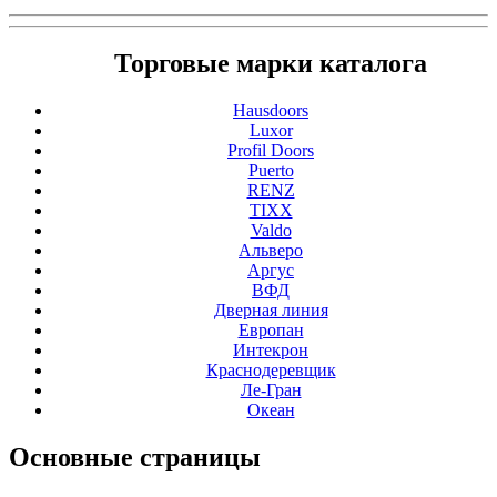
Торговые марки каталога
Hausdoors
Luxor
Profil Doors
Puerto
RENZ
TIXX
Valdo
Альверо
Аргус
ВФД
Дверная линия
Европан
Интекрон
Краснодеревщик
Ле-Гран
Океан
Основные
страницы