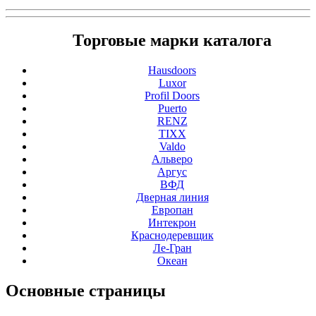
Торговые марки каталога
Hausdoors
Luxor
Profil Doors
Puerto
RENZ
TIXX
Valdo
Альверо
Аргус
ВФД
Дверная линия
Европан
Интекрон
Краснодеревщик
Ле-Гран
Океан
Основные
страницы