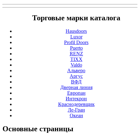
Торговые марки каталога
Hausdoors
Luxor
Profil Doors
Puerto
RENZ
TIXX
Valdo
Альверо
Аргус
ВФД
Дверная линия
Европан
Интекрон
Краснодеревщик
Ле-Гран
Океан
Основные
страницы