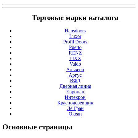
Торговые марки каталога
Hausdoors
Luxor
Profil Doors
Puerto
RENZ
TIXX
Valdo
Альверо
Аргус
ВФД
Дверная линия
Европан
Интекрон
Краснодеревщик
Ле-Гран
Океан
Основные
страницы