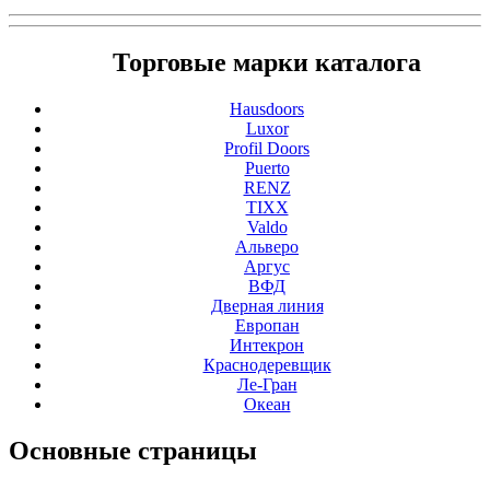
Торговые марки каталога
Hausdoors
Luxor
Profil Doors
Puerto
RENZ
TIXX
Valdo
Альверо
Аргус
ВФД
Дверная линия
Европан
Интекрон
Краснодеревщик
Ле-Гран
Океан
Основные
страницы