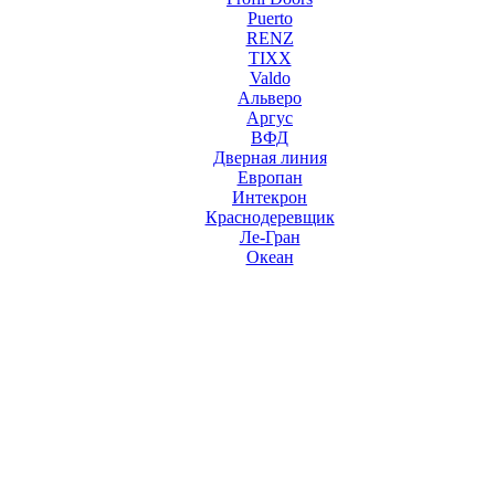
Puerto
RENZ
TIXX
Valdo
Альверо
Аргус
ВФД
Дверная линия
Европан
Интекрон
Краснодеревщик
Ле-Гран
Океан