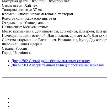
Материал двери: Экошпон, Экошпон пвх
Стиль двери: Хай-тек
Толщина полотна: 37 мм.
Кромка: Алюминиевая матовая с 2х сторон
Конструкция: Каркасно-щитовая
Открывание: Универсальное
Назначение: Межкомнатные
Место применения: Для квартиры, Для офиса, Для дома, Для да
Помещение: Для гостиной, Для спальни, Для детской, Для кухни
Система открывания: Распашная, Раздвижная, Купе, Двухствор
Фабрика: Линия Дверей
Страна: Россия
Город: Челябинск
Дверь 502 Серый дуб с белым матовым стеклом
Дверь 503 Анегри темный глянец с бронзовым зеркалом