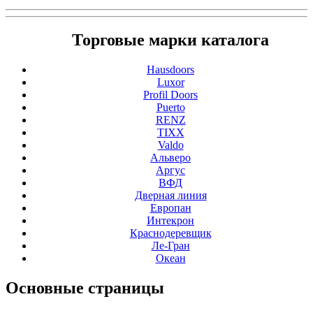
Торговые марки каталога
Hausdoors
Luxor
Profil Doors
Puerto
RENZ
TIXX
Valdo
Альверо
Аргус
ВФД
Дверная линия
Европан
Интекрон
Краснодеревщик
Ле-Гран
Океан
Основные
страницы