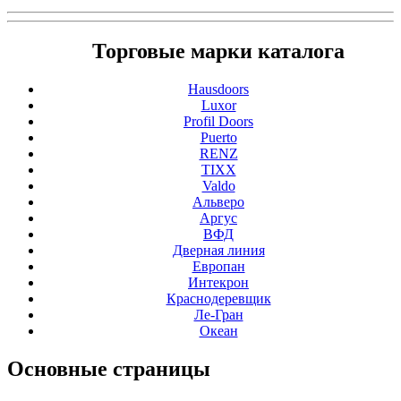
Торговые марки каталога
Hausdoors
Luxor
Profil Doors
Puerto
RENZ
TIXX
Valdo
Альверо
Аргус
ВФД
Дверная линия
Европан
Интекрон
Краснодеревщик
Ле-Гран
Океан
Основные
страницы