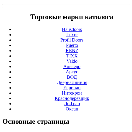
Торговые марки каталога
Hausdoors
Luxor
Profil Doors
Puerto
RENZ
TIXX
Valdo
Альверо
Аргус
ВФД
Дверная линия
Европан
Интекрон
Краснодеревщик
Ле-Гран
Океан
Основные
страницы