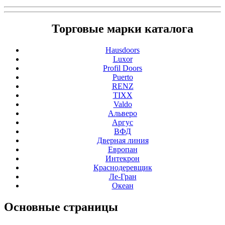
Торговые марки каталога
Hausdoors
Luxor
Profil Doors
Puerto
RENZ
TIXX
Valdo
Альверо
Аргус
ВФД
Дверная линия
Европан
Интекрон
Краснодеревщик
Ле-Гран
Океан
Основные
страницы