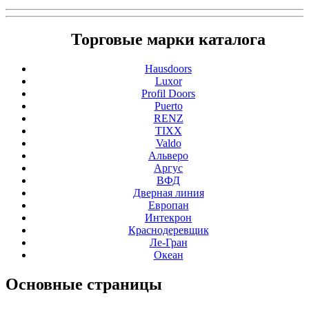
Торговые марки каталога
Hausdoors
Luxor
Profil Doors
Puerto
RENZ
TIXX
Valdo
Альверо
Аргус
ВФД
Дверная линия
Европан
Интекрон
Краснодеревщик
Ле-Гран
Океан
Основные
страницы