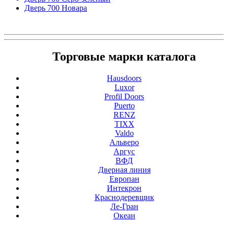
Дверь 700 Новара
Торговые марки каталога
Hausdoors
Luxor
Profil Doors
Puerto
RENZ
TIXX
Valdo
Альверо
Аргус
ВФД
Дверная линия
Европан
Интекрон
Краснодеревщик
Ле-Гран
Океан