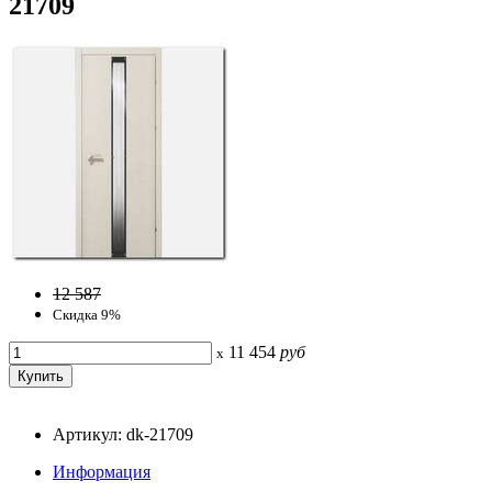
21709
12 587
Скидка 9%
11 454
руб
x
Артикул: dk-21709
Информация