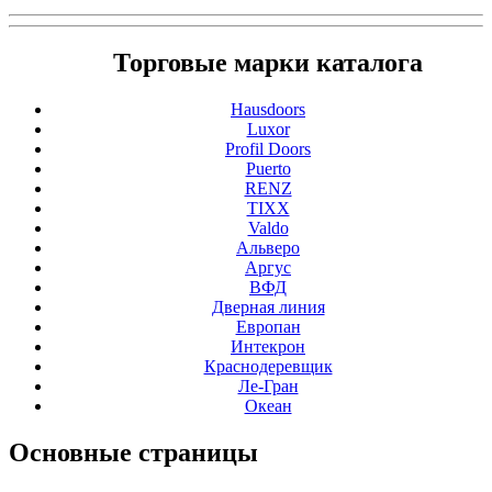
Торговые марки каталога
Hausdoors
Luxor
Profil Doors
Puerto
RENZ
TIXX
Valdo
Альверо
Аргус
ВФД
Дверная линия
Европан
Интекрон
Краснодеревщик
Ле-Гран
Океан
Основные
страницы