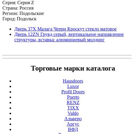
Серия: Серия Z
Страна: Россия
Регион: Подольские
Город: Подольск
Дверь 37X Малага Черри Кроскут стекло матовое
Дверь 12ZN Грувд серый, вертикальное направление
структуры, вставка: алюминиевый молдинг
Торговые марки каталога
Hausdoors
Luxor
Profil Doors
Puerto
RENZ
TIXX
Valdo
Альверо
Аргус
ВФД