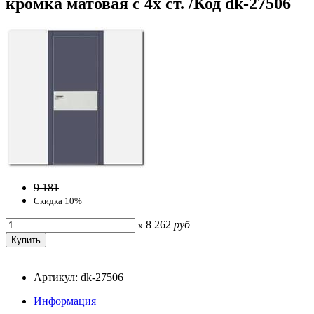
кромка матовая с 4х ст. /Код dk-27506
9 181
Скидка 10%
8 262
руб
x
Артикул: dk-27506
Информация