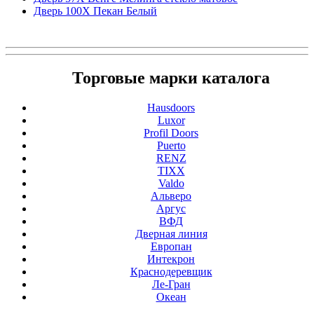
Дверь 100Х Пекан Белый
Торговые марки каталога
Hausdoors
Luxor
Profil Doors
Puerto
RENZ
TIXX
Valdo
Альверо
Аргус
ВФД
Дверная линия
Европан
Интекрон
Краснодеревщик
Ле-Гран
Океан