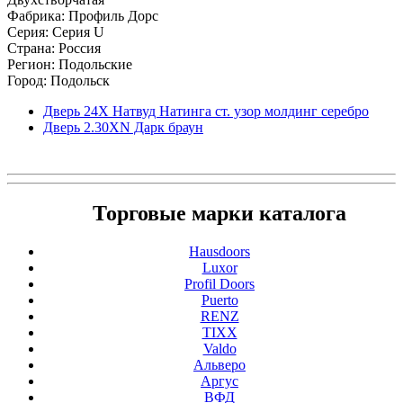
Фабрика: Профиль Дорс
Серия: Серия U
Страна: Россия
Регион: Подольские
Город: Подольск
Дверь 24Х Натвуд Натинга ст. узор молдинг серебро
Дверь 2.30ХN Дарк браун
Торговые марки каталога
Hausdoors
Luxor
Profil Doors
Puerto
RENZ
TIXX
Valdo
Альверо
Аргус
ВФД