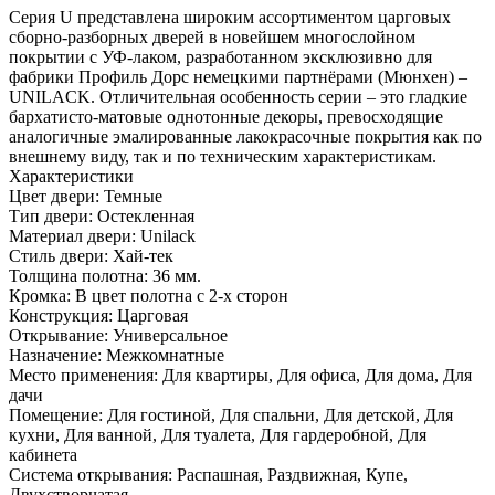
Серия U представлена широким ассортиментом царговых
сборно-разборных дверей в новейшем многослойном
покрытии с УФ-лаком, разработанном эксклюзивно для
фабрики Профиль Дорс немецкими партнёрами (Мюнхен) –
UNILACK. Отличительная особенность серии – это гладкие
бархатисто-матовые однотонные декоры, превосходящие
аналогичные эмалированные лакокрасочные покрытия как по
внешнему виду, так и по техническим характеристикам.
Характеристики
Цвет двери: Темные
Тип двери: Остекленная
Материал двери: Unilack
Стиль двери: Хай-тек
Толщина полотна: 36 мм.
Кромка: В цвет полотна с 2-х сторон
Конструкция: Царговая
Открывание: Универсальное
Назначение: Межкомнатные
Место применения: Для квартиры, Для офиса, Для дома, Для
дачи
Помещение: Для гостиной, Для спальни, Для детской, Для
кухни, Для ванной, Для туалета, Для гардеробной, Для
кабинета
Система открывания: Распашная, Раздвижная, Купе,
Двухстворчатая