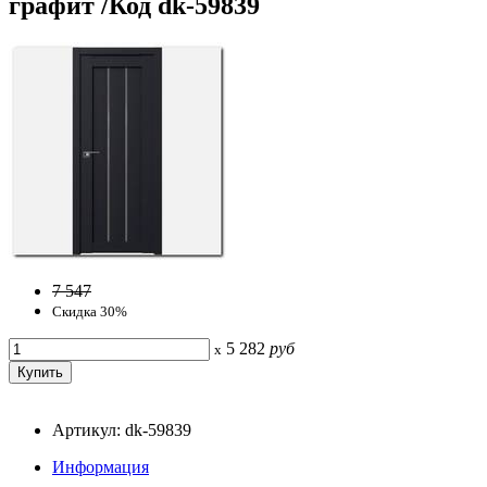
графит /Код dk-59839
7 547
Скидка 30%
5 282
руб
x
Артикул: dk-59839
Информация