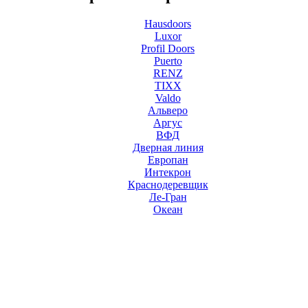
Hausdoors
Luxor
Profil Doors
Puerto
RENZ
TIXX
Valdo
Альверо
Аргус
ВФД
Дверная линия
Европан
Интекрон
Краснодеревщик
Ле-Гран
Океан