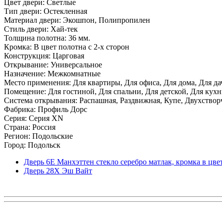
Цвет двери: Светлые
Тип двери: Остекленная
Материал двери: Экошпон, Полипропилен
Стиль двери: Хай-тек
Толщина полотна: 36 мм.
Кромка: В цвет полотна с 2-х сторон
Конструкция: Царговая
Открывание: Универсальное
Назначение: Межкомнатные
Место применения: Для квартиры, Для офиса, Для дома, Для да
Помещение: Для гостиной, Для спальни, Для детской, Для кухни
Система открывания: Распашная, Раздвижная, Купе, Двухствор
Фабрика: Профиль Дорс
Серия: Серия XN
Страна: Россия
Регион: Подольские
Город: Подольск
Дверь 6Е Манхэттен стекло серебро матлак, кромка в цве
Дверь 28Х Эш Вайт