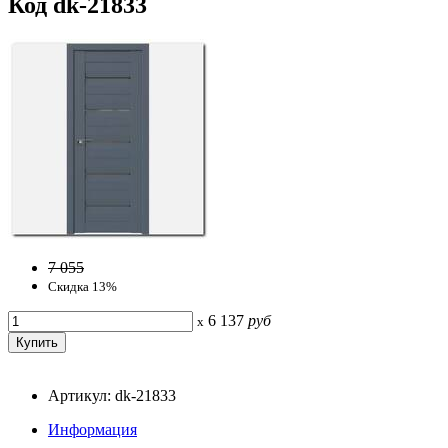
Код dk-21833
7 055
Скидка 13%
6 137
руб
x
Артикул: dk-21833
Информация