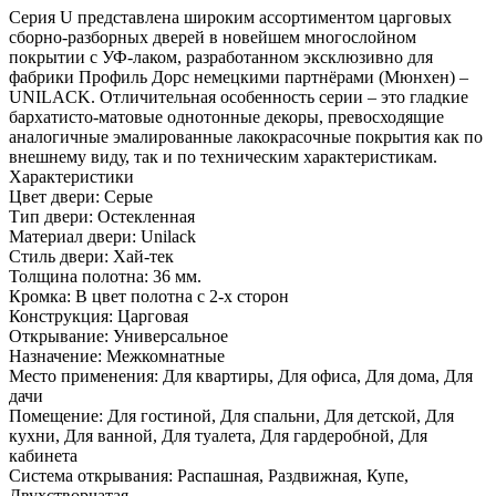
Серия U представлена широким ассортиментом царговых
сборно-разборных дверей в новейшем многослойном
покрытии с УФ-лаком, разработанном эксклюзивно для
фабрики Профиль Дорс немецкими партнёрами (Мюнхен) –
UNILACK. Отличительная особенность серии – это гладкие
бархатисто-матовые однотонные декоры, превосходящие
аналогичные эмалированные лакокрасочные покрытия как по
внешнему виду, так и по техническим характеристикам.
Характеристики
Цвет двери: Серые
Тип двери: Остекленная
Материал двери: Unilack
Стиль двери: Хай-тек
Толщина полотна: 36 мм.
Кромка: В цвет полотна с 2-х сторон
Конструкция: Царговая
Открывание: Универсальное
Назначение: Межкомнатные
Место применения: Для квартиры, Для офиса, Для дома, Для
дачи
Помещение: Для гостиной, Для спальни, Для детской, Для
кухни, Для ванной, Для туалета, Для гардеробной, Для
кабинета
Система открывания: Распашная, Раздвижная, Купе,
Двухстворчатая