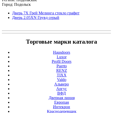
Город: Подольск
Дверь 7X Грей Мелинга стекло графит
Дверь 2.05ХN Грувд серый
Торговые марки каталога
Hausdoors
Luxor
Profil Doors
Puerto
RENZ
TIXX
Valdo
Альверо
Аргус
ВФД
Дверная линия
Европан
Интекрон
Краснодеревщик