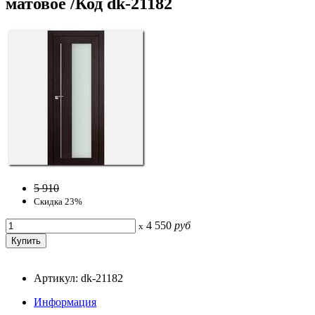
матовое /Код dk-21182
5 910
Скидка 23%
4 550
руб
x
Артикул: dk-21182
Информация