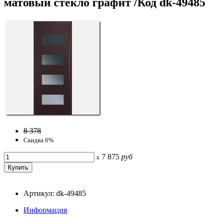
матовый стекло графит /Код dk-49485
8 378
Скидка 6%
7 875
руб
x
Артикул: dk-49485
Информация