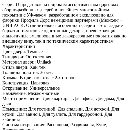
Серия U представлена широким ассортиментом царговых
сборно-разборных дверей в новейшем многослойном
покрытии с УФ-лаком, разработанном эксклюзивно для
фабрики Профиль Дорс немецкими партнёрами (Мюнхен) –
UNILACK. Отличительная особенность серии – это гладкие
бархатисто-матовые однотонные декоры, превосходящие
аналогичные эмалированные лакокрасочные покрытия как по
внешнему виду, так и по техническим характеристикам.
Характеристики
Цвет двери: Темные
Тип двери: Остекленная
Материал двери: Unilack
Стиль двери: Хай-тек
Толщина полотна: 36 мм.
Кромка: В цвет полотна с 2-х сторон
Конструкция: Царговая
Открывание: Универсальное
Назначение: Межкомнатные
Место применения: Для квартиры, Для офиса, Для дома, Для
дачи
Помещение: Для гостиной, Для спальни, Для детской, Для
кухни, Для ванной, Для туалета, Для гардеробной, Для
кабинета
Система открывания: Распашная, Раздвижная, Купе,
Двухстворчатая