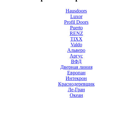
Hausdoors
Luxor
Profil Doors
Puerto
RENZ
TIXX
Valdo
Альверо
Аргус
ВФД
Дверная линия
Европан
Интекрон
Краснодеревщик
Ле-Гран
Океан