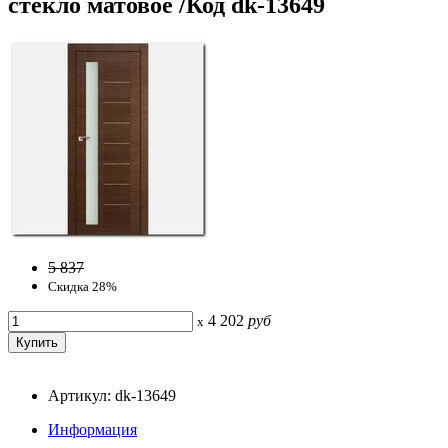
стекло матовое /Код dk-13649
5 837
Скидка 28%
4 202
руб
x
Артикул: dk-13649
Информация