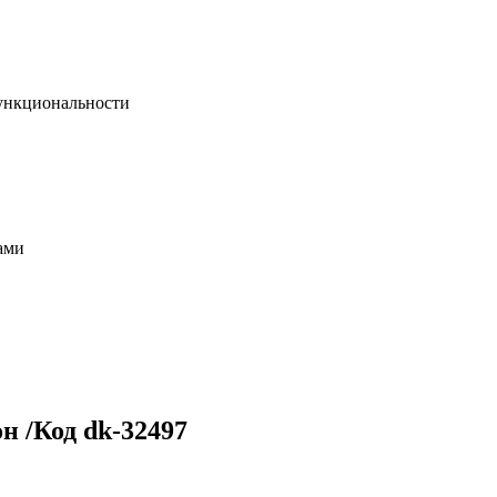
функциональности
ами
н /Код dk-32497