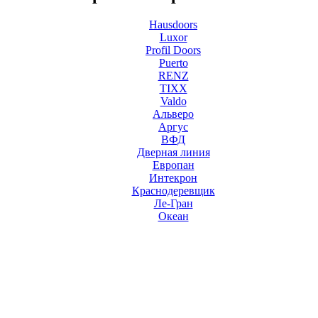
Hausdoors
Luxor
Profil Doors
Puerto
RENZ
TIXX
Valdo
Альверо
Аргус
ВФД
Дверная линия
Европан
Интекрон
Краснодеревщик
Ле-Гран
Океан