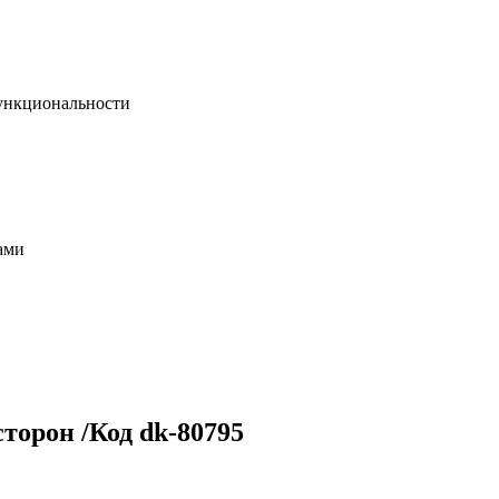
функциональности
ами
торон /Код dk-80795