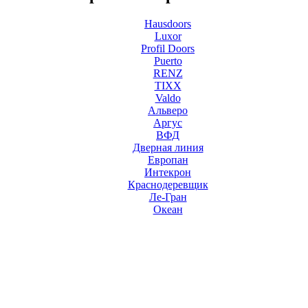
Hausdoors
Luxor
Profil Doors
Puerto
RENZ
TIXX
Valdo
Альверо
Аргус
ВФД
Дверная линия
Европан
Интекрон
Краснодеревщик
Ле-Гран
Океан