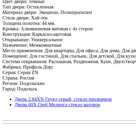
Цвет двери: Темные
Тип двери: Остекленная
Материал двери: Экошпон, Полипропилен
Стиль двери: Хай-тек
Толщина полотна: 44 мм.
Кромка: Алюминиевая матовая с 4х сторон
Конструкция: Каркасно-щитовая
Открывание: Универсальное
Назначение: Межкомнатные
Место применения: Для квартиры, Для офиса, Для дома, Для да
Помещение: Для гостиной, Для спальни, Для детской, Для кухни
Система открывания: Распашная, Раздвижная, Купе, Двухствор
Фабрика: Профиль Дорс
Серия: Серия ZN
Страна: Россия
Регион: Подольские
Город: Подольск
Дверь 2.84ХN Грувд серый, стекло прозрачное
Дверь 60X Грей Мелинга стекло матовое