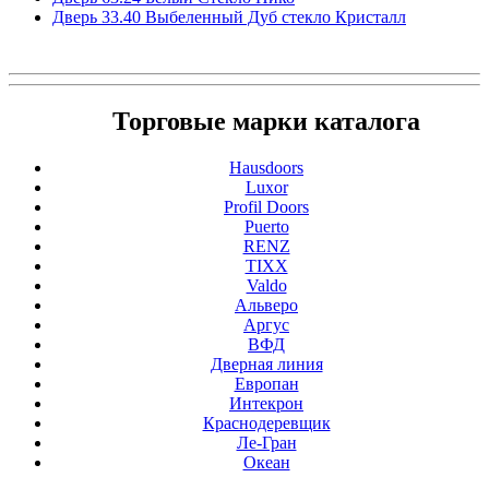
Дверь 33.40 Выбеленный Дуб стекло Кристалл
Торговые марки каталога
Hausdoors
Luxor
Profil Doors
Puerto
RENZ
TIXX
Valdo
Альверо
Аргус
ВФД
Дверная линия
Европан
Интекрон
Краснодеревщик
Ле-Гран
Океан