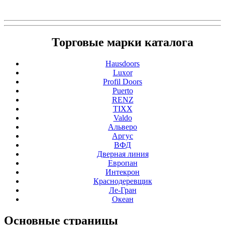
Торговые марки каталога
Hausdoors
Luxor
Profil Doors
Puerto
RENZ
TIXX
Valdo
Альверо
Аргус
ВФД
Дверная линия
Европан
Интекрон
Краснодеревщик
Ле-Гран
Океан
Основные
страницы