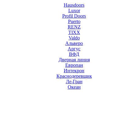
Hausdoors
Luxor
Profil Doors
Puerto
RENZ
TIXX
Valdo
Альверо
Аргус
ВФД
Дверная линия
Европан
Интекрон
Краснодеревщик
Ле-Гран
Океан