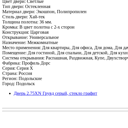
Цвет двери: Светлые
Тип двери: Остекленная
Материал двери: Экошпон, Полипропилен
Стиль двери: Хай-тек
Толщина полотна: 36 мм.
Кромка: В цвет полотна с 2-х сторон
Конструкция: Царговая
Открывание: Универсальное
Назначение: Межкомнатные
Место применения: Для квартиры, Для офиса, Для дома, Для да
Помещение: Для гостиной, Для спальни, Для детской, Для кухни
Система открывания: Распашная, Раздвижная, Купе, Двухствор
Фабрика: Профиль Дорс
Серия: Серия X
Страна: Россия
Регион: Подольские
Город: Подольск
Дверь 2.75ХN Грувд серый, стекло графит