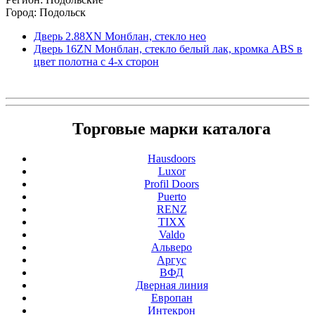
Город: Подольск
Дверь 2.88ХN Монблан, стекло нео
Дверь 16ZN Монблан, стекло белый лак, кромка ABS в
цвет полотна с 4-х сторон
Торговые марки каталога
Hausdoors
Luxor
Profil Doors
Puerto
RENZ
TIXX
Valdo
Альверо
Аргус
ВФД
Дверная линия
Европан
Интекрон