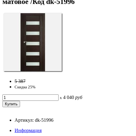
матовое /Код dk-51996
5 387
Скидка 25%
4 040
руб
x
Артикул: dk-51996
Информация