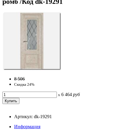
ромб /Код dk-19291
8 506
Скидка 24%
6 464
руб
x
Артикул: dk-19291
Информация