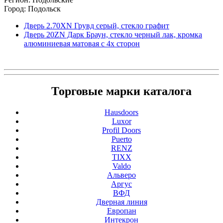
Город: Подольск
Дверь 2.70ХN Грувд серый, стекло графит
Дверь 20ZN Дарк Браун, стекло черный лак, кромка
алюминиевая матовая с 4х сторон
Торговые марки каталога
Hausdoors
Luxor
Profil Doors
Puerto
RENZ
TIXX
Valdo
Альверо
Аргус
ВФД
Дверная линия
Европан
Интекрон