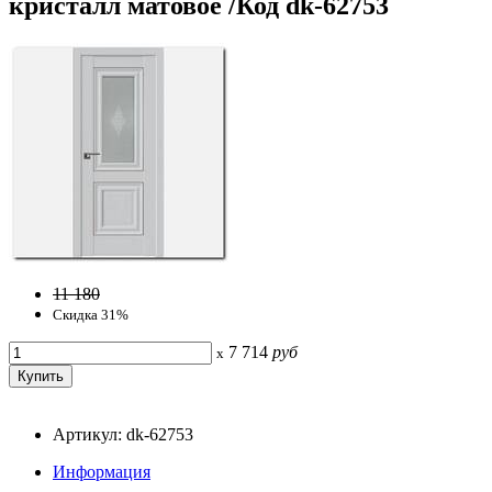
кристалл матовое /Код dk-62753
11 180
Скидка 31%
7 714
руб
x
Артикул: dk-62753
Информация