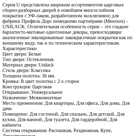
Серия U представлена широким ассортиментом царговых
сборно-разборных дверей в новейшем многослойном
покрытии с УФ-лаком, разработанном эксклюзивно для
фабрики Профиль Дорс немецкими партнёрами (Мюнхен) –
UNILACK. Отличительная особенность серии – это гладкие
бархатисто-матовые однотонные декоры, превосходящие
аналогичные эмалированные лакокрасочные покрытия как по
внешнему виду, так и по техническим характеристикам.
Характеристики
Цвет двери: Белые
Тип двери: Остекленная
Материал двери: Unilack
Стиль двери: Классика
Толщина полотна: 36 мм.
Кромка: В цвет полотна с 2-х сторон
Конструкция: Царговая
Открывание: Универсальное
Назначение: Межкомнатные
Место применения: Для квартиры, Для офиса, Для дома, Для
дачи
Помещение: Для гостиной, Для спальни, Для детской, Для
кухни, Для ванной, Для туалета, Для гардеробной, Для
кабинета
Система открывания: Распашная, Раздвижная, Купе,
Двухстворчатая