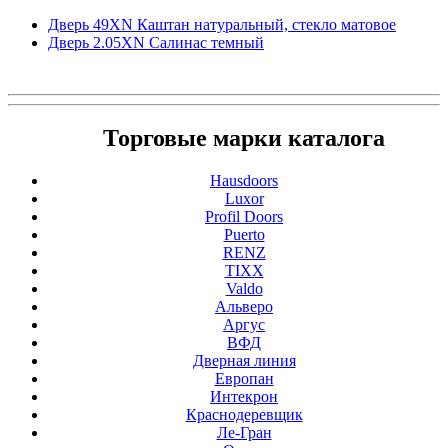
Дверь 49ХN Каштан натуральный, стекло матовое
Дверь 2.05ХN Салинас темный
Торговые марки каталога
Hausdoors
Luxor
Profil Doors
Puerto
RENZ
TIXX
Valdo
Альверо
Аргус
ВФД
Дверная линия
Европан
Интекрон
Краснодеревщик
Ле-Гран